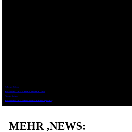
Vorheriger Beitrag
WIR SUCHEN DICH. – KOMM IN UNSER TEAM.
Nächster Beitrag
WIR SUCHEN DICH – MALER UND LACKIERER (M/W/D)
MEHR ,NEWS: