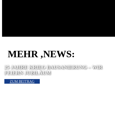
MEHR ,NEWS:
25 JAHRE KRIEG BAUSANIERUNG – WIR
FEIERN JUBILÄUM
ZUM BEITRAG