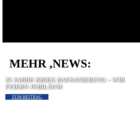
MEHR ,NEWS:
25 JAHRE KRIEG BAUSANIERUNG – WIR
FEIERN JUBILÄUM
ZUM BEITRAG