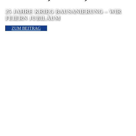
25 JAHRE KRIEG BAUSANIERUNG – WIR
FEIERN JUBILÄUM
ZUM BEITRAG