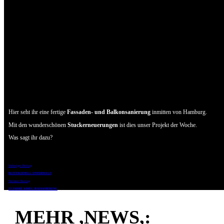
Hier seht ihr eine fertige
Fassaden- und Balkonsanierung
inmitten von Hamburg.
Mit den wunderschönen
Stuckerneuerungen
ist dies unser Projekt der Woche.
Was sagt ihr dazu?
Vorheriger Beitrag
BLITZSCHNELL UNTERWEGS
Nächster Beitrag
23 JAHRE KRIEG BAUSANIERUNG
MEHR ,NEWS,: